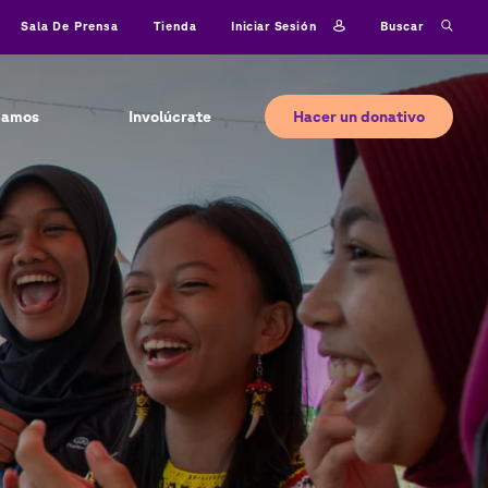
Iniciar sesión
Buscar
Sala De Prensa
Tienda
Hacer un donativo
jamos
Involúcrate