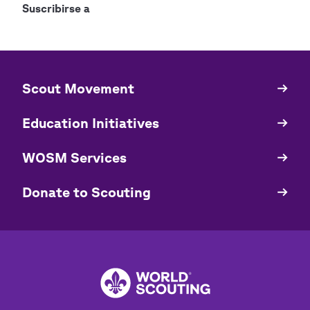
Suscribirse a
​​Scout Movement
Quick
Links
Education Initiatives
WOSM Services
​​Donate to Scouting