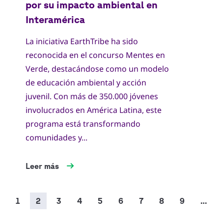
La iniciativa EarthTribe ha sido
reconocida en el concurso Mentes en
Verde, destacándose como un modelo
de educación ambiental y acción
juvenil. Con más de 350.000 jóvenes
involucrados en América Latina, este
programa está transformando
comunidades y...
Leer más
Paginación
Página
1
Página
2
Página
3
Página
4
Página
5
Página
6
Página
7
Página
8
Página
9
…
actual