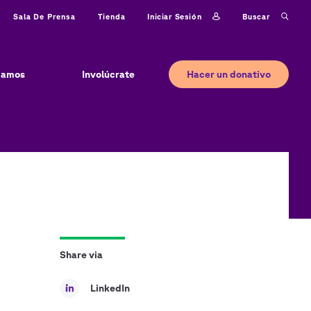
Iniciar sesión
Buscar
Sala De Prensa
Tienda
Hacer un donativo
jamos
Involúcrate
Share via
LinkedIn