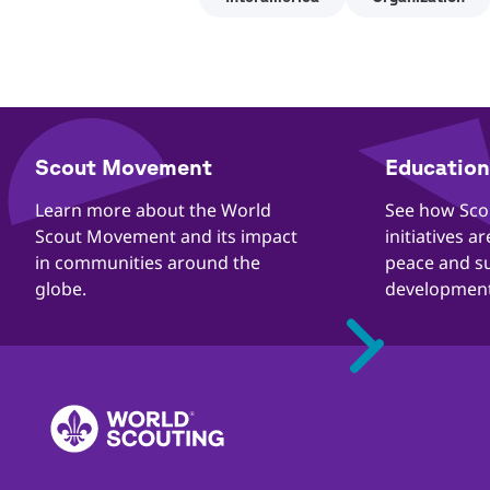
​​Scout Movement
Education 
Quick
Links
​​Learn more about the World
​​See how Sc
Scout Movement and its impact
initiatives a
in communities around the
peace and s
globe.
development