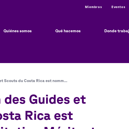
Utility
Miembros
Eventos
ain
vigation
Quiénes somos
Qué hacemos
Donde traba
 et Scouts du Costa Rica est nomm…
n des Guides et
sta Rica est