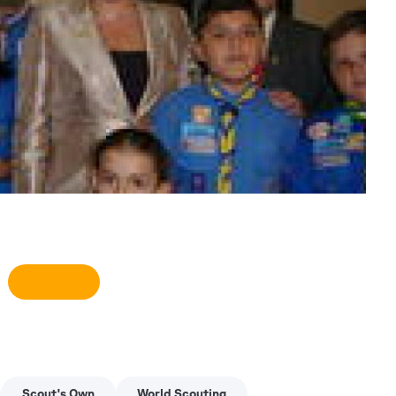
Scout's Own
World Scouting