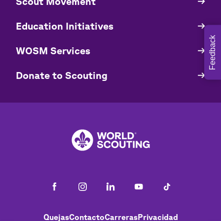
​​Scout Movement
Quick
Links
Education Initiatives
Feedback
WOSM Services
​​Donate to Scouting
Footer
Quejas
Contacto
Carreras
Privacidad