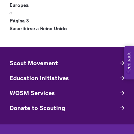
Europea
Paginación
Página
‹‹
anterior
Página 3
Suscribirse a Reino Unido
Feedback
​​Scout Movement
Quick
Links
Education Initiatives
WOSM Services
​​Donate to Scouting