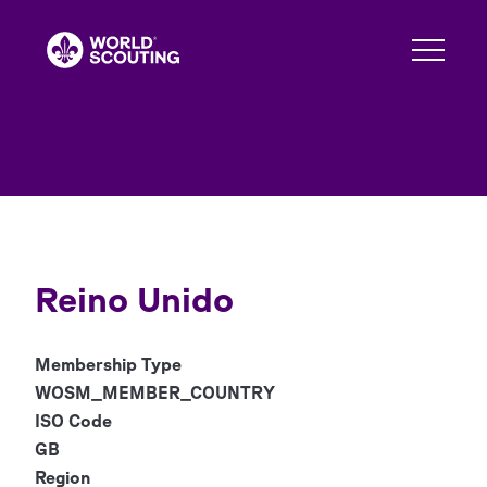
Pasar
al
contenido
principal
Reino Unido
Membership Type
WOSM_MEMBER_COUNTRY
ISO Code
GB
Region