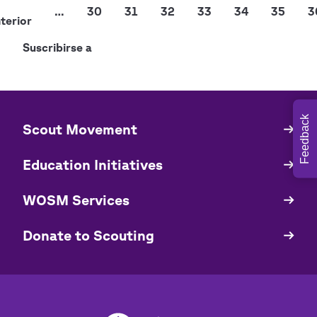
Paginación
gina
…
Página
30
Página
31
Página
32
Página
33
Página
34
Página
35
P
3
terior
terior
Suscribirse a
Feedback
​​Scout Movement
Quick
Links
Education Initiatives
WOSM Services
​​Donate to Scouting