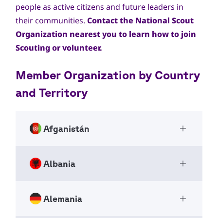
people as active citizens and future leaders in
their communities.
Contact the National Scout
Organization nearest you to learn how to join
Scouting or volunteer.
Member Organization by Country
and Territory
Afganistán
Open Ac
Albania
Afghanistan National Scout
Open Ac
Organization
National Scout Organizations
Alemania
Scouts of Albania
Open Ac
NSO
National Scout Organizations