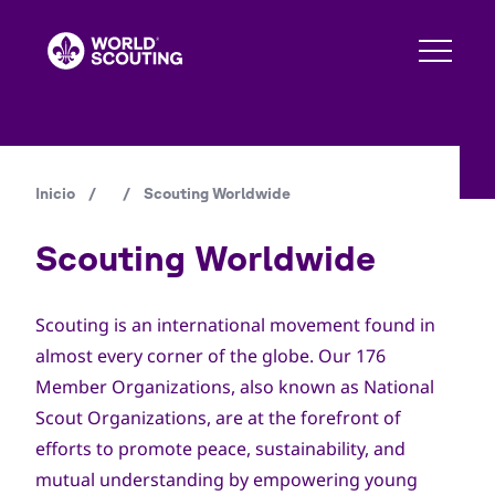
Pasar
al
contenido
principal
Inicio
/
/
Scouting Worldwide
Ruta
de
Scouting Worldwide
navegación
Scouting is an international movement found in
almost every corner of the globe. Our 176
Member Organizations, also known as National
Scout Organizations, are at the forefront of
efforts to promote peace, sustainability, and
mutual understanding by empowering young