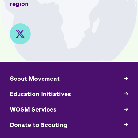
region
​​Scout Movement
Quick
Links
Education Initiatives
WOSM Services
​​Donate to Scouting