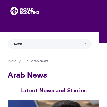
Pasar
al
contenido
principal
News
Inicio
/
/
Arab News
Ruta
de
Arab News
navegación
Latest News and Stories