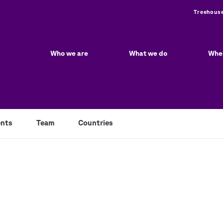
Utili
Treehous
Main
navigation
Who we are
What we do
Whe
nts
Team
Countries