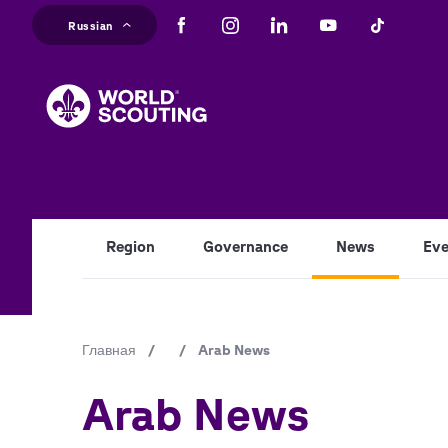
Перейти
Russian
к
основному
содержанию
Region
Governance
News
Eve
Строка
Главная
/
/
Arab News
навигации
Arab News