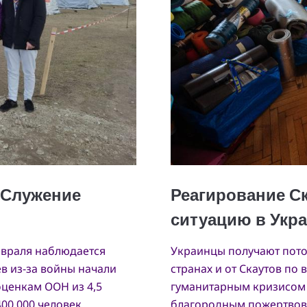
евраля наблюдается
Украинцы получают пото
в из-за войны начали
странах и от Скаутов по
оценкам ООН из 4,5
гуманитарным кризисом 
0 000 человек...
благородным пожертвов