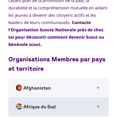
l'avant-plan de la promotion de la paix, la
durabilité et la compréhension mutuelle en aidant
les jeunes à devenir des citoyens actifs et les
leaders de leurs communautés.
Contacte
l'Organisation Scoute Nationale près de chez
toi pour découvrir comment devenir Scout ou
bénévole scout.
Organisations Membres par pays
et territoire
Afghanistan
Open Ac
Afrique du Sud
Afghanistan National Scout
Open Ac
Organization