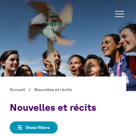
Aller
au
contenu
principal
Accueil
/
Nouvelles et récits
Fil
d'Ariane
Nouvelles et récits
Show filters