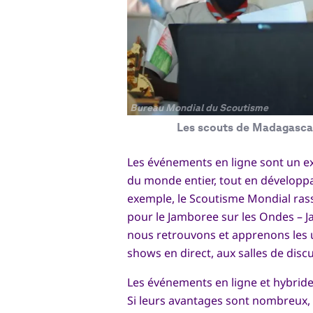
Copyright
Bureau Mondial du Scoutisme
Les scouts de Madagascar
Les événements en ligne sont un e
du monde entier, tout en développa
exemple, le Scoutisme Mondial rass
pour le Jamboree sur les Ondes – J
nous retrouvons et apprenons les 
shows en direct, aux salles de discu
Les événements en ligne et hybride
Si leurs avantages sont nombreux