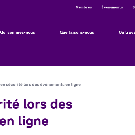
Utility
Membres
Événements
S
in
vigation
Qui sommes-nous
Que faisons-nous
Où trav
 en sécurité lors des événements en ligne
ité lors des
en ligne