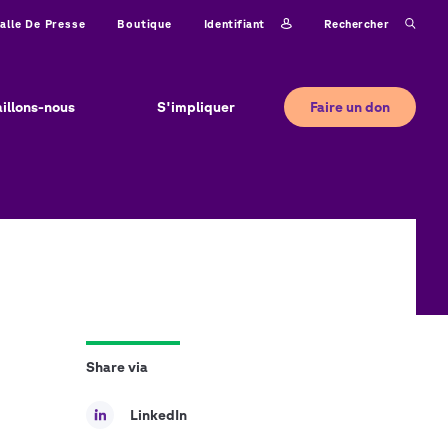
Identifiant
Rechercher
alle De Presse
Boutique
Faire un don
aillons-nous
S'impliquer
Share via
LinkedIn