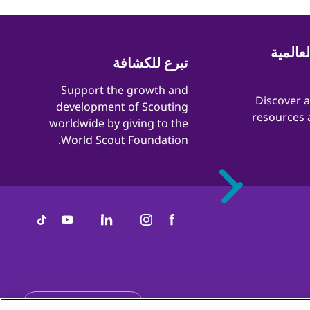
عالمية
تبرع للكشافة
​​Support the growth and
​​Discover 
development of Scouting
resources 
worldwide by giving to the
World Scout Foundation.
اط
ساعد
Status
Get the newsletter