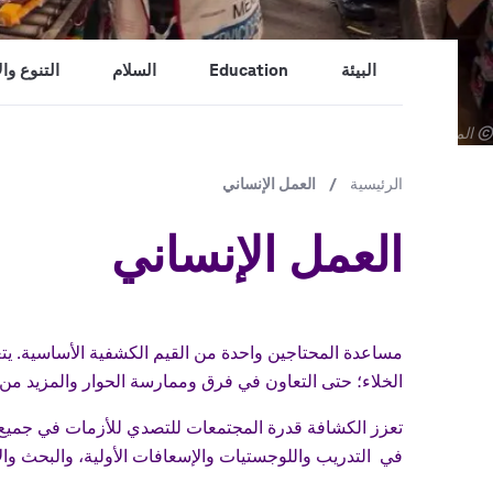
البيئة
Education
السلام
التنوع وا
جميع
© المكتب الكشفي العالمي / الجمعية الكشفية المكسيكية.
الحقوق
محفوظة
الرئيسية
/
مسار
العمل الإنساني
التنقل
العمل الإنساني
مساعدة المحتاجين واحدة من القيم الكشفية الأساسية. يتعل
الخلاء؛ حتى التعاون في فرق وممارسة الحوار والمزيد من ا
تعزز الكشافة قدرة المجتمعات للتصدي للأزمات في جميع أ
في التدريب واللوجستيات والإسعافات الأولية، والبحث والإن