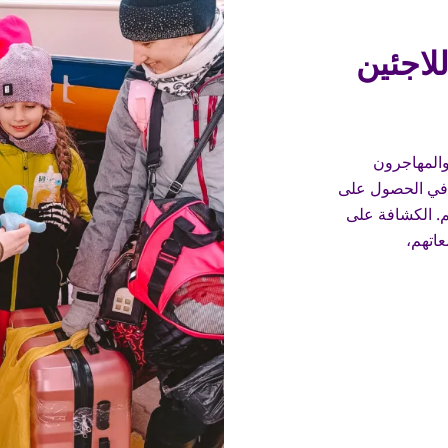
لاجئين
والمهاجرون
 في الحصول على
م. الكشافة على
عاتهم،