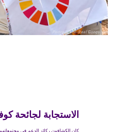
جميع
Pedro Côrte-Real Gonçalves
الحقوق
محفوظة
الاستجابة لجائحة كوفيد
كان الكشافون ركائز الدعم في مجتمعاتهم 