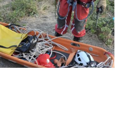
جميع
© المكتب الكشفي العالمي / جورج بطرس
الحقوق
محفوظة