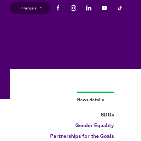
Aller
Français
au
Ma
contenu
principal
na
News details
SDGs
Gender Equality
Partnerships for the Goals