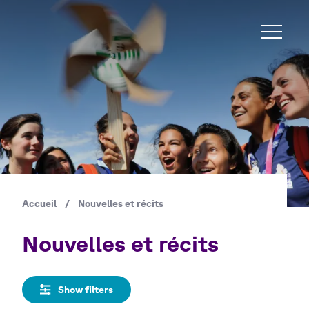
Aller
au
contenu
principal
Accueil
/
Nouvelles et récits
Fil
d'Ariane
Nouvelles et récits
Show filters