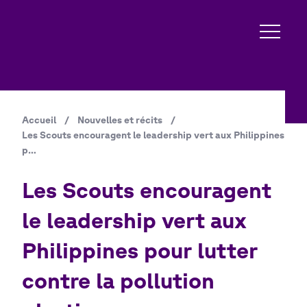
Aller
au
contenu
principal
Accueil
/
Nouvelles et récits
/
Fil
Les Scouts encouragent le leadership vert aux Philippines
d'Ariane
p…
Les Scouts encouragent
le leadership vert aux
Philippines pour lutter
contre la pollution