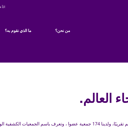
ity
الأع
Main
navigation
من نحن؟
ما الذي نقوم به؟
ء العالم.
الكشافة حركة عالمية موجودة في كل جزء من أنحاء العالم تقريبًا، ولدينا 174 جمعية عضوا