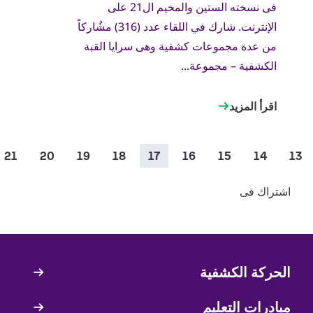
فى نسخته الستين والمخيم ال21 على
الإنترنت. شارك في اللقاء عدد (316) مشُاركاً
من عدة مجموعات كشفية وهى سرايا القبة
الكشفية – مجموعة...
اقرأ المزيد
ترقيم
13
الصفحة
14
الصفحة
15
الصفحة
16
الصفحة
17
الصفحة
18
الصفحة
19
الصفحة
20
الصفحة
21
الص
الصفحات
الحاليّة
اشتراك فى
الحركة الكشفية
Quick
Links
مبادرات التعليم