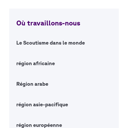
Où travaillons-nous
Le Scoutisme dans le monde
Open Ac
région africaine
Open Ac
Région arabe
Open Ac
région asie-pacifique
Open Ac
région européenne