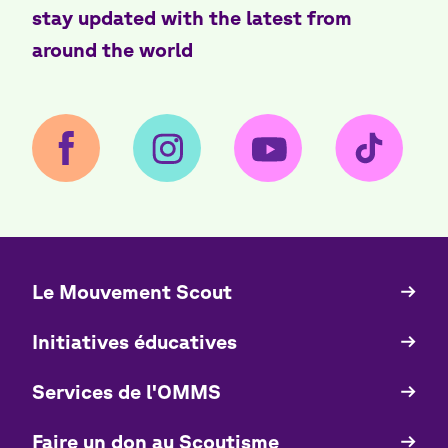
stay updated with the latest from
around the world
Le Mouvement Scout
Quick
Links
Initiatives éducatives
Services de l'OMMS
Faire un don au Scoutisme