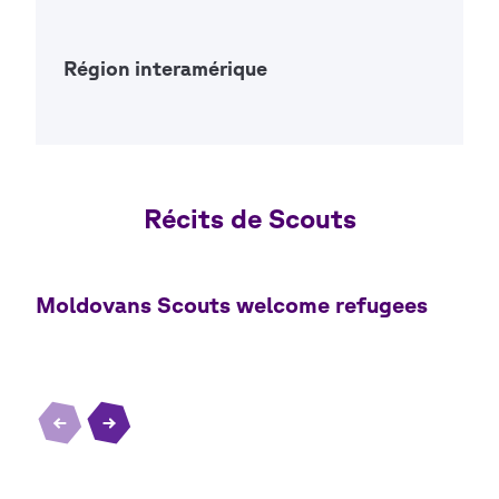
Open Ac
Région interamérique
Open Ac