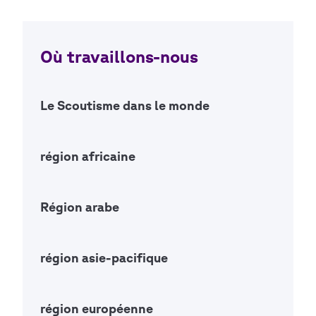
Où travaillons-nous
Le Scoutisme dans le monde
Open Ac
région africaine
Open Ac
Région arabe
Open Ac
région asie-pacifique
Open Ac
région européenne