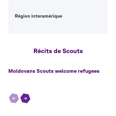
Open Ac
Région interamérique
Open Ac