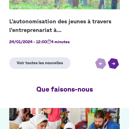
Copyright
World Scout Bureau
Cop
Bur
24/01/2024 - 12:00
4 minutes
19/0
Que faisons-nous