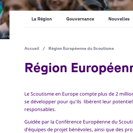
La Région
Gouvernance
Nouvelles
Copyright
Jure Pučnik
Fil
Accueil
/
Région Européenne du Scoutisme
d'Ariane
Région Européen
Le Scoutisme en Europe compte plus de 2 milli
se développer pour qu'ils libèrent leur potentiel 
responsables.
Guidée par la Conférence Européenne du Scoutis
d'équipes de projet bénévoles, ainsi que des p