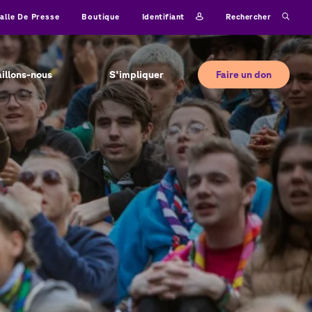
Identifiant
Rechercher
alle De Presse
Boutique
Faire un don
aillons-nous
S'impliquer