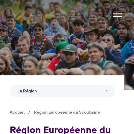
Aller
au
contenu
principal
Copyright
Jure Pučnik
La Région
Accueil
/
Région Européenne du Scoutisme
Fil
d'Ariane
Région Européenne du