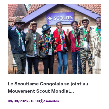
09/08/2023 - 12:00
3 minutes
16/0