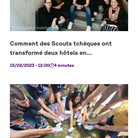
Copyright
©Skautský institut
15/02/2023 - 12:00
4 minutes