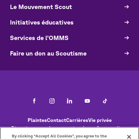
Le Mouvement Scout
Quick
Links
Initiatives éducatives
Services de l'OMMS
Faire un don au Scoutisme
Footer
Plaintes
Contact
Carrières
Vie privée
Directives pour la protection des enfants en ligne
Politique de cookies
Aide
Status
By clicking “Accept All Cookies”, you agree to the