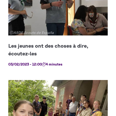
Copyright
©ASDE Scouts de España
03/02/2023 - 12:00
4 minutes