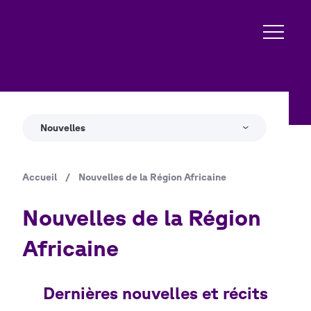
Aller
au
contenu
principal
Nouvelles
Accueil
/
Nouvelles de la Région Africaine
Fil
d'Ariane
Nouvelles de la Région
Africaine
Dernières nouvelles et récits