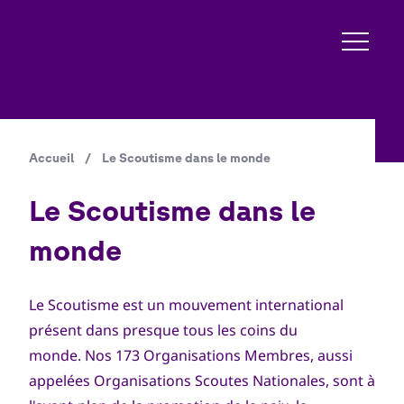
Aller
au
contenu
principal
Accueil
/
Le Scoutisme dans le monde
Fil
d'Ariane
Le Scoutisme dans le
monde
Le Scoutisme est un mouvement international
présent dans presque tous les coins du
monde. Nos 173 Organisations Membres, aussi
appelées Organisations Scoutes Nationales, sont à