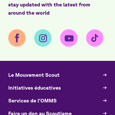
stay updated with the latest from
around the world
Le Mouvement Scout
Quick
Links
Initiatives éducatives
Services de l'OMMS
Faire un don au Scoutisme