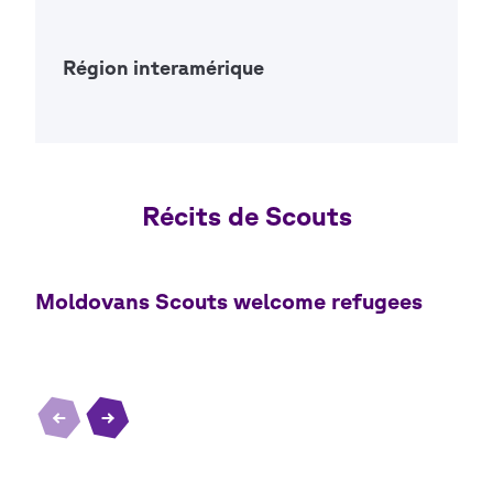
Open Ac
Région interamérique
Open Ac