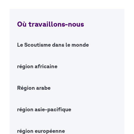
Où travaillons-nous
Le Scoutisme dans le monde
Open Ac
région africaine
Open Ac
Région arabe
Open Ac
région asie-pacifique
Open Ac
région européenne