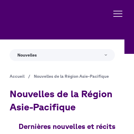
Aller
au
contenu
principal
Nouvelles
Accueil
/
Nouvelles de la Région Asie-Pacifique
Fil
d'Ariane
Nouvelles de la Région
Asie-Pacifique
Dernières nouvelles et récits