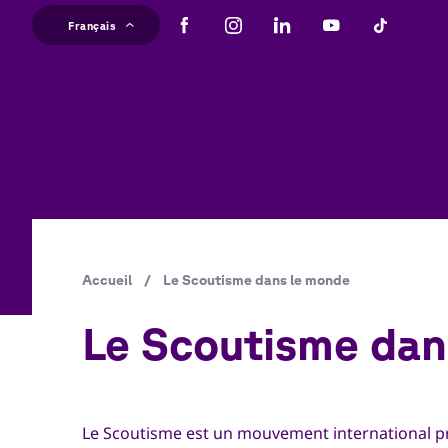
Aller
Français
au
Ma
contenu
principal
na
Fil
Accueil
/
Le Scoutisme dans le monde
d'Ariane
Le Scoutisme dan
Le Scoutisme est un mouvement international p