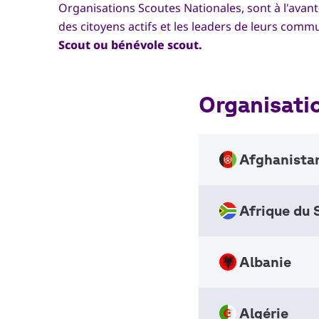
Organisations Scoutes Nationales, sont à l'avant
des citoyens actifs et les leaders de leurs com
Scout ou bénévole scout.
Organisati
Afghanista
Afrique du 
Afghan
Nation
NSO
Albanie
Scouts
Nation
+1343
NSO
Algérie
info_a
Scouts