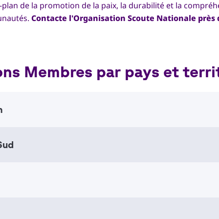
-plan de la promotion de la paix, la durabilité et la compré
munautés.
Contacte l'Organisation Scoute Nationale près
ons Membres par pays et terri
n
Sud
istan National Scout Organization
al Scout Organizations
 South Africa
al Scout Organizations
7777486
nso@yahoo.com
 of Albania