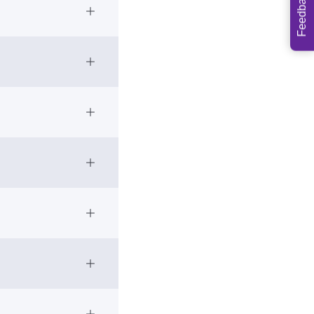
Feedback
Open Accordion
610 0346
lize.org
Open Accordion
ize@gmail.com
oo.fr
Open Accordion
No.2021)
+975 2
Open Accordion
v.bt
ation@gmail.com
Open Accordion
Open Accordion