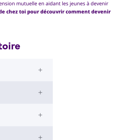
hension mutuelle en aidant les jeunes à devenir
 de chez toi pour découvrir comment devenir
toire
Open Accordion
Open Accordion
Open Accordion