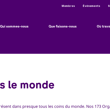
Utility
Membres
Événements
S
in
vigation
Qui sommes-nous
Que faisons-nous
Où trav
s le monde
résent dans presque tous les coins du monde. Nos 173 Org