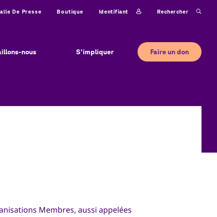
Identifiant
Rechercher
alle De Presse
Boutique
Faire un don
aillons-nous
S'impliquer
anisations Membres, aussi appelées