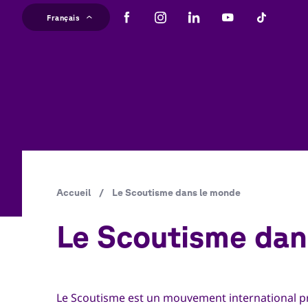
Aller
Français
au
Ma
contenu
principal
na
Fil
Accueil
/
Le Scoutisme dans le monde
d'Ariane
Le Scoutisme dan
Le Scoutisme est un mouvement international p