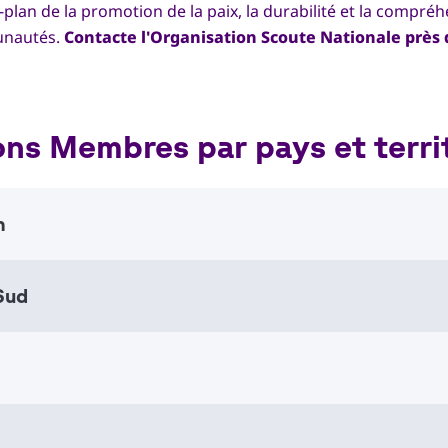
-plan de la promotion de la paix, la durabilité et la compré
munautés.
Contacte l'Organisation Scoute Nationale près
ons Membres par pays et terri
n
Sud
istan National Scout Organization
al Scout Organizations
 South Africa
al Scout Organizations
7777486
nso@yahoo.com
 of Albania