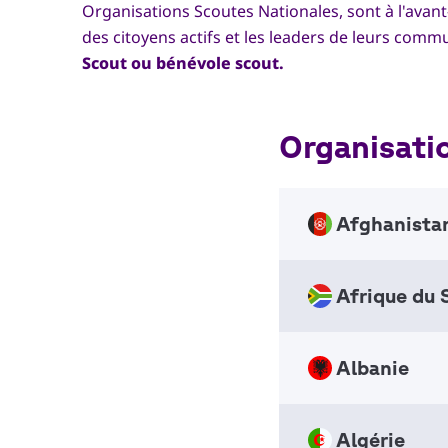
Organisations Scoutes Nationales, sont à l'avant
des citoyens actifs et les leaders de leurs com
Scout ou bénévole scout.
Organisati
Afghanista
Afrique du 
Afghan
Nation
NSO
Albanie
Scouts
Nation
+1343
NSO
Algérie
info_a
Scouts