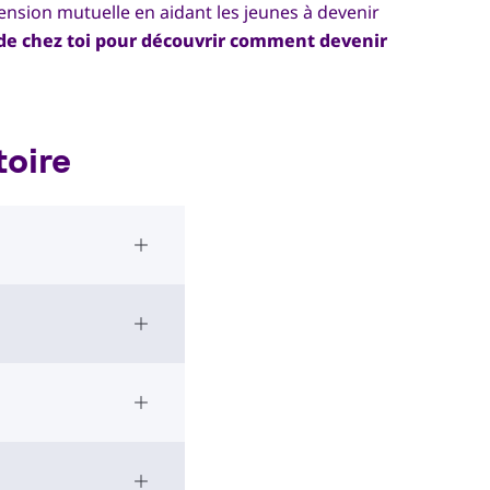
hension mutuelle en aidant les jeunes à devenir
 de chez toi pour découvrir comment devenir
toire
Open Accordion
Open Accordion
Open Accordion