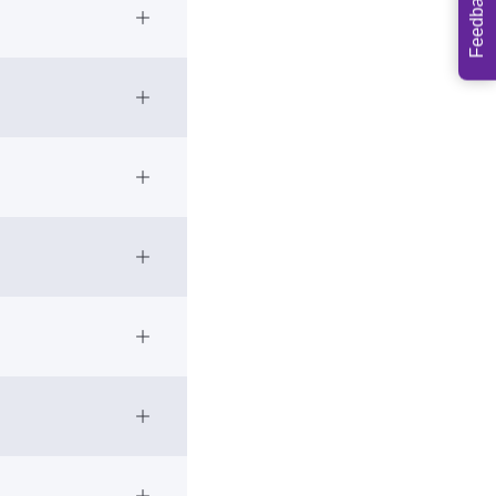
Feedback
Open Accordion
610 0346
lize.org
Open Accordion
ize@gmail.com
oo.fr
Open Accordion
No.2021)
+975 2
Open Accordion
v.bt
ation@gmail.com
Open Accordion
Open Accordion