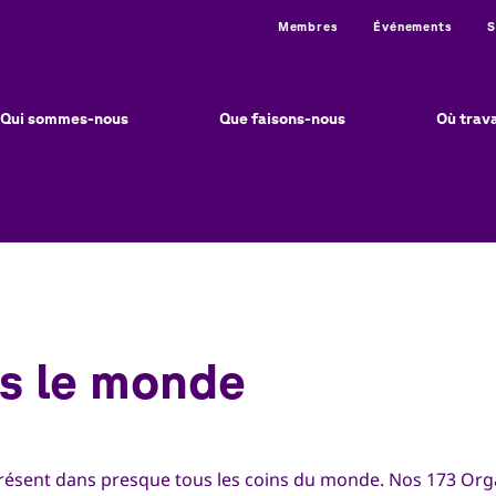
Utility
Membres
Événements
S
in
vigation
Qui sommes-nous
Que faisons-nous
Où trav
s le monde
résent dans presque tous les coins du monde. Nos 173 Org