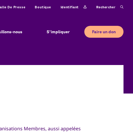
Identifiant
Rechercher
alle De Presse
Boutique
Faire un don
aillons-nous
S'impliquer
anisations Membres, aussi appelées