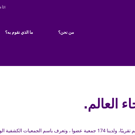
ity
الأع
Main
navigation
من نحن؟
ما الذي نقوم به؟
ء العالم.
الكشافة حركة عالمية موجودة في كل جزء من أنحاء العالم تقريبًا، ولدينا 174 جمعية عضوا