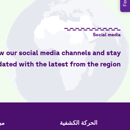
Social media
w our social media channels and stay
ated with the latest from the region
Quick
الحركة الكشفية
مب
Links