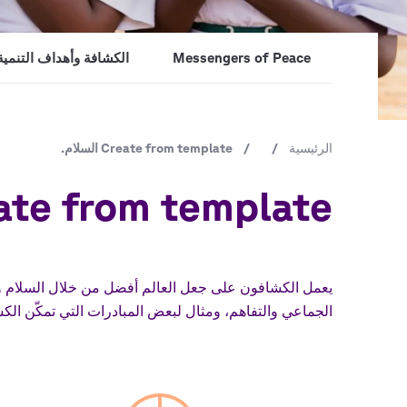
Messengers of Peace
الكشافة وأهداف التنمية
جميع
© المكتب الكشفي العالمي. / إنريكي ليون.
الحقوق
الرئيسية
/
مسار
/
Create from template السلام.
محفوظة
التنقل
Create from template ال
يعمل الكشافون على جعل العالم أفضل من خلال السلام وال
الجماعي والتفاهم، ومثال لبعض المبادرات التي تمكّن الك