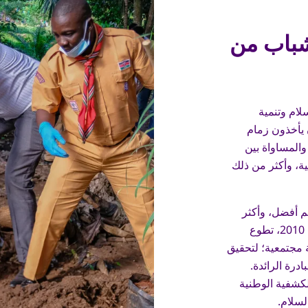
شباب من
لام وتنمية
 يأخذون زمام
 والمساواة بين
ية، وأكثر من ذلك
م أفضل، وأكثر
دمجًا عن طريق مساعدة الآخرين. منذ عام 2010، تطوع
ر ساعة خدمة مجتمعية؛ لتحقيق
درة الرائدة.
لكشفية الوطنية