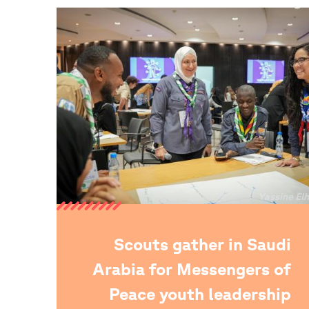
يع
Yassine El
حقوق
فوظة