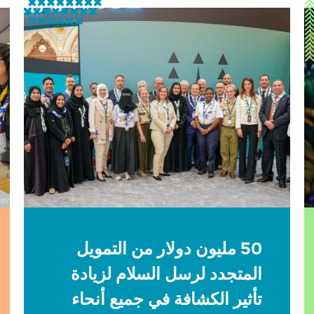
جم
hor
ال
مح