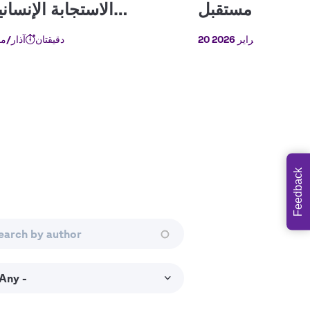
20 شباط/فبراير 2026
دقيقتان
11 آذار/ما
Feedback