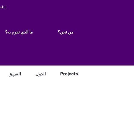
ity
الأع
Main
navigation
من نحن؟
ما الذي نقوم به؟
Projects
الدول
الفريق