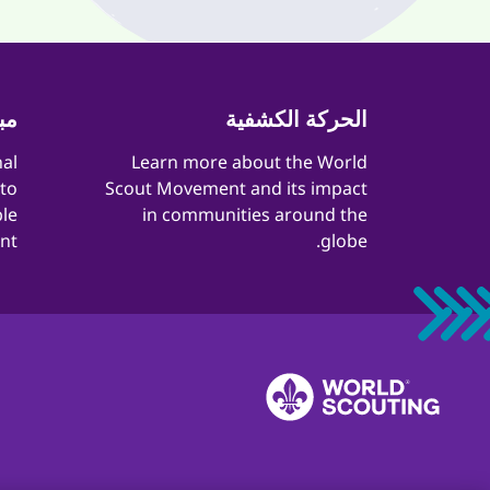
Quick
الحركة الكشفية
مب
Links
nal
​​Learn more about the World
 to
Scout Movement and its impact
le
in communities around the
t.
globe.